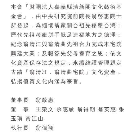
本會「財團法人嘉義縣清新閣文化藝術基
金會」，由中央硏究院前院長翁啓惠院士
所發起，為緬懷翁家開台袓先移墾台灣；
歷代先祖考妣胼手胝足造福地方之德澤；
紀念翁清江與翁清曲先袓合力完成本宅院
興建大業；及報答先父母養育之恩；依文
化資產保存法之規定，永續維護管理縣定
古蹟「翁清冮．翁清曲宅院」文化資產，
弘揚優質文化內涵為宗旨。
董事長 翁啟惠
董 事 王榮文 余惠敏 翁得期 翁英惠 張
玉璜 黃江山
執行長 翁偉翔